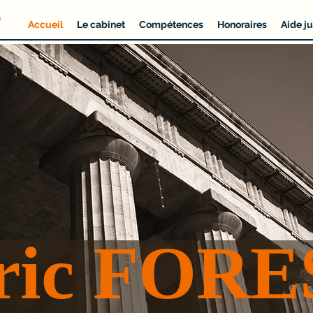
T
Accueil
Le cabinet
Compétences
Honoraires
Aide ju
ric FORE