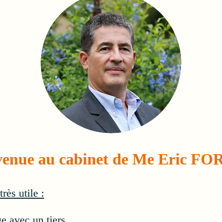
venue au cabinet de Me Eric F
rès utile :
ge avec un tiers,